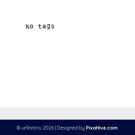
© urfinnt.ru 2026
|
Designed by
PixaHive.com
.