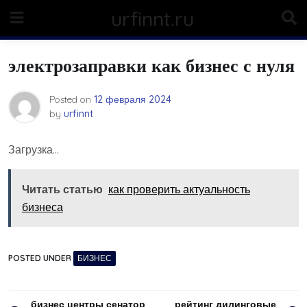
Skip
urfinnt.ru
to
content
электрозаправки как бизнес с нуля
Posted on
12 февраля 2024
by
urfinnt
Загрузка…
Читать статью
как проверить актуальность
бизнеса
POSTED UNDER
БИЗНЕС
Навигация
бизнес центры сенатор
рейтинг дилинговые