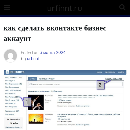
Skip
urfinnt.ru
to
content
как сделать вконтакте бизнес
аккаунт
Posted on
3 марта 2024
by
urfinnt