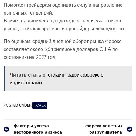
Помогает трейдерам оценивать силу и направление
рыночных тенденций.
Влияет на дивидендную доходность для участников
рынка, таких как брокеры и провайдеры ликвидности.
По оценкам, средний дневной оборот рынка Форекс
составляет около 6,6 триллиона долларов США по
состоянию на 2023 год.
Читать статью
онлайн график форекс с
индикаторами
POSTED UNDER
FOREX
Навигация
факторы успеха
форекс советник
ресторанного бизнеса
разруливатель
по