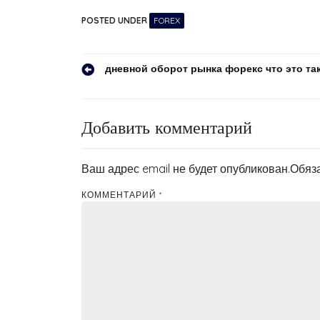
POSTED UNDER
FOREX
Навигация
дневной оборот рынка форекс что это та
по
записям
Добавить комментарий
Ваш адрес email не будет опубликован.
Обяз
КОММЕНТАРИЙ
*